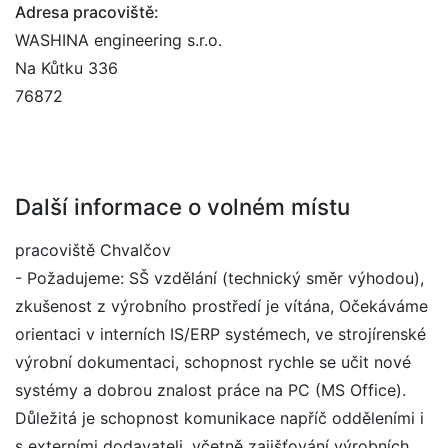
Adresa pracoviště:
WASHINA engineering s.r.o.
Na Kůtku 336
76872
Další informace o volném místu
pracoviště Chvalčov
- Požadujeme: SŠ vzdělání (technický směr výhodou),
zkušenost z výrobního prostředí je vítána, Očekáváme
orientaci v interních IS/ERP systémech, ve strojírenské
výrobní dokumentaci, schopnost rychle se učit nové
systémy a dobrou znalost práce na PC (MS Office).
Důležitá je schopnost komunikace napříč odděleními i
s externími dodavateli, včetně zajišťování výrobních