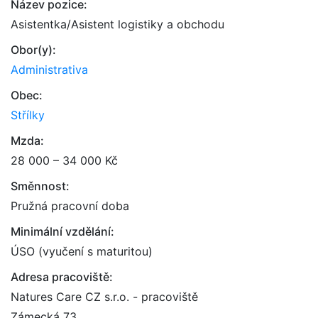
Název pozice:
Asistentka/Asistent logistiky a obchodu
Obor(y):
Administrativa
Obec:
Střílky
Mzda:
28 000 – 34 000 Kč
Směnnost:
Pružná pracovní doba
Minimální vzdělání:
ÚSO (vyučení s maturitou)
Adresa pracoviště:
Natures Care CZ s.r.o. - pracoviště
Zámecká 73