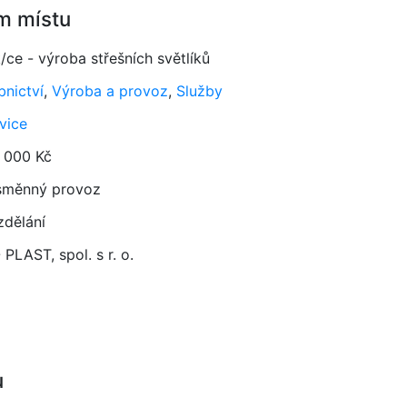
m místu
/ce - výroba střešních světlíků
bnictví
,
Výroba a provoz
,
Služby
vice
 000 Kč
směnný provoz
zdělání
PLAST, spol. s r. o.
u