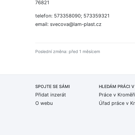
76821
telefon: 573358090; 573359321
email: svecova@lam-plast.cz
Poslední změna: před 1 měsícem
SPOJTE SE SÁMI
HLEDÁM PRÁCI
V
Přidat inzerát
Práce v Kroměří
O webu
Úřad práce v K