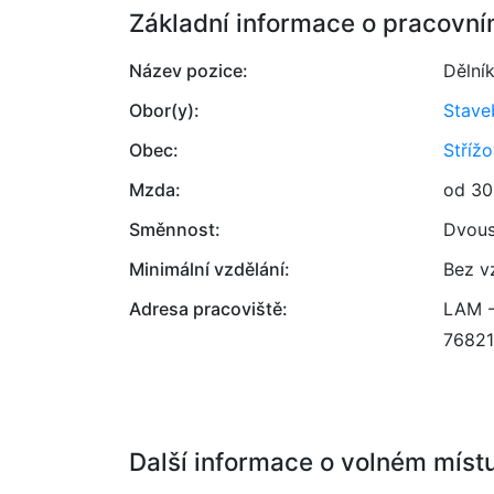
Základní informace o pracovní
Název pozice:
Dělník
Obor(y):
Stave
Obec:
Střížo
Mzda:
od 30
Směnnost:
Dvou
Minimální vzdělání:
Bez v
Adresa pracoviště:
LAM - 
76821
Další informace o volném míst