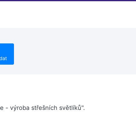
dat
e - výroba střešních světlíků".