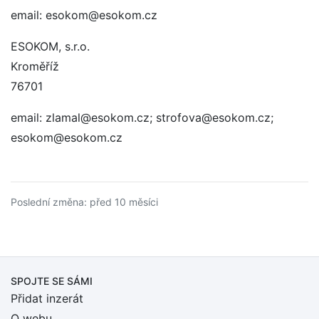
email: esokom@esokom.cz
ESOKOM, s.r.o.
Kroměříž
76701
email: zlamal@esokom.cz; strofova@esokom.cz;
esokom@esokom.cz
Poslední změna: před 10 měsíci
SPOJTE SE SÁMI
Přidat inzerát
O webu