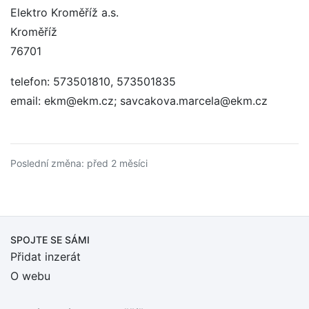
Elektro Kroměříž a.s.
Kroměříž
76701
telefon: 573501810, 573501835
email: ekm@ekm.cz; savcakova.marcela@ekm.cz
Poslední změna: před 2 měsíci
SPOJTE SE SÁMI
Přidat inzerát
O webu