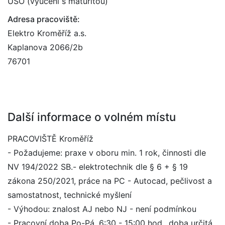
ÚSO (vyučení s maturitou)
Adresa pracoviště:
Elektro Kroměříž a.s.
Kaplanova 2066/2b
76701
Další informace o volném místu
PRACOVIŠTĚ Kroměříž
- Požadujeme: praxe v oboru min. 1 rok, činnosti dle
NV 194/2022 SB.- elektrotechnik dle § 6 + § 19
zákona 250/2021, práce na PC - Autocad, pečlivost a
samostatnost, technické myšlení
- Výhodou: znalost AJ nebo NJ - není podmínkou
- Pracovní doba Po-Pá, 6:30 - 15:00 hod., doba určitá