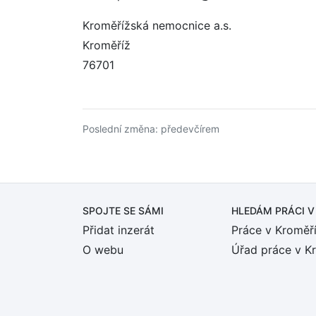
Kroměřížská nemocnice a.s.
Kroměříž
76701
Poslední změna: předevčírem
SPOJTE SE SÁMI
HLEDÁM PRÁCI
V
Přidat inzerát
Práce v Kroměří
O webu
Úřad práce v K