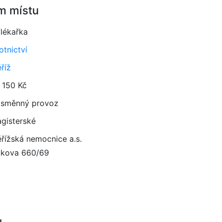
m místu
/lékařka
otnictví
říž
 150 Kč
směnný provoz
gisterské
řížská nemocnice a.s.
čkova 660/69
u