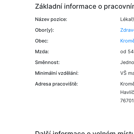
Základní informace o pracovní
Název pozice:
Lékař
Obor(y):
Zdrav
Obec:
Kromě
Mzda:
od 54
Směnnost:
Jedno
Minimální vzdělání:
VŠ ma
Adresa pracoviště:
Kromě
Havlí
76701
Další informace o volném míst