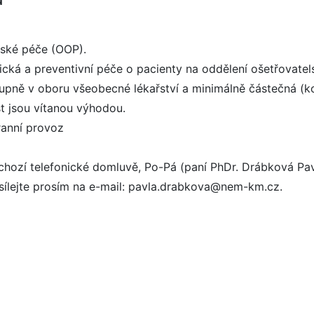
lské péče (OOP).
ická a preventivní péče o pacienty na oddělení ošetřovate
upně v oboru všeobecné lékařství a minimálně částečná (ko
t jsou vítanou výhodou.
ranní provoz
chozí telefonické domluvě, Po-Pá (paní PhDr. Drábková Pa
ílejte prosím na e-mail: pavla.drabkova@nem-km.cz.