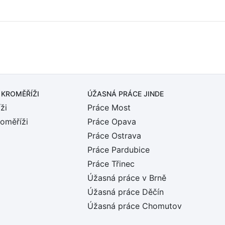
 KROMĚŘÍŽI
ÚŽASNÁ PRÁCE JINDE
ži
Práce Most
roměříži
Práce Opava
Práce Ostrava
Práce Pardubice
Práce Třinec
Úžasná práce v Brně
Úžasná práce Děčín
Úžasná práce Chomutov