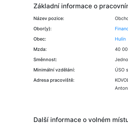
Základní informace o pracovní
Název pozice:
Obcho
Obor(y):
Finan
Obec:
Hulín
Mzda:
40 00
Směnnost:
Jedno
Minimální vzdělání:
ÚSO s
Adresa pracoviště:
KOVOLI
Anton
Další informace o volném míst