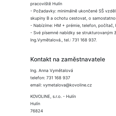
pracoviště Hulín
- Požadavky: minimálně ukončené SŠ vzdělá
skupiny B a ochotu cestovat, o samostatn
- Nabízíme: HM + prémie, telefon, počítač, k
- Své písemné nabídky se strukturovaným ž
Ing.Vymětalová., tel.: 731 168 937.
Kontakt na zaměstnavatele
Ing. Anna Vymětalová
telefon: 731 168 937
email: vymetalova@kovoline.cz
KOVOLINE, s.r.o. - Hulín
Hulín
76824