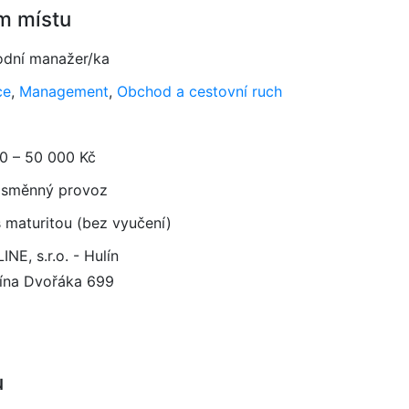
m místu
dní manažer/ka
ce
,
Management
,
Obchod a cestovní ruch
0 – 50 000 Kč
směnný provoz
 maturitou (bez vyučení)
NE, s.r.o. - Hulín
ína Dvořáka 699
u