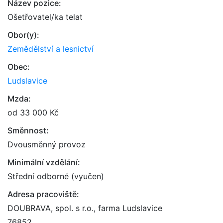
Název pozice:
Ošetřovatel/ka telat
Obor(y):
Zemědělství a lesnictví
Obec:
Ludslavice
Mzda:
od 33 000 Kč
Směnnost:
Dvousměnný provoz
Minimální vzdělání:
Střední odborné (vyučen)
Adresa pracoviště:
DOUBRAVA, spol. s r.o., farma Ludslavice
76852