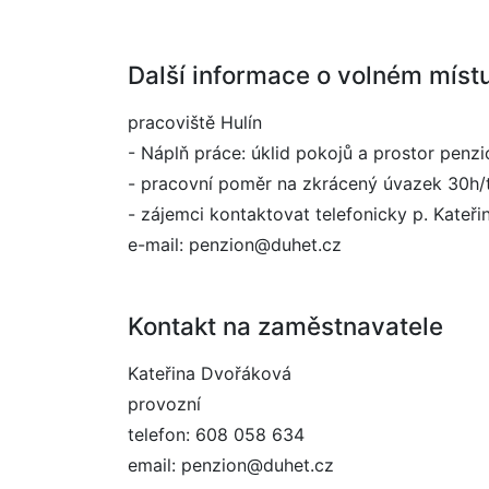
Další informace o volném míst
pracoviště Hulín
- Náplň práce: úklid pokojů a prostor penz
- pracovní poměr na zkrácený úvazek 30h/
- zájemci kontaktovat telefonicky p. Kateř
e-mail: penzion@duhet.cz
Kontakt na zaměstnavatele
Kateřina Dvořáková
provozní
telefon: 608 058 634
email: penzion@duhet.cz