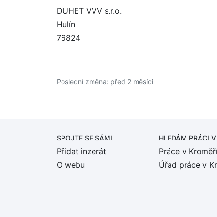
DUHET VVV s.r.o.
Hulín
76824
Poslední změna: před 2 měsíci
SPOJTE SE SÁMI
HLEDÁM PRÁCI
V
Přidat inzerát
Práce v Kroměří
O webu
Úřad práce v K