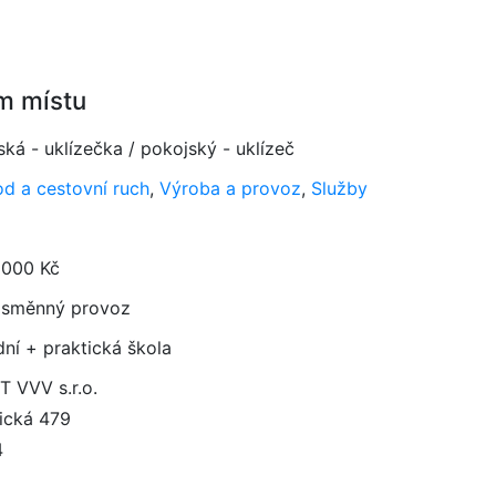
m místu
ká - uklízečka / pokojský - uklízeč
d a cestovní ruch
,
Výroba a provoz
,
Služby
 000 Kč
směnný provoz
dní + praktická škola
 VVV s.r.o.
nická 479
4