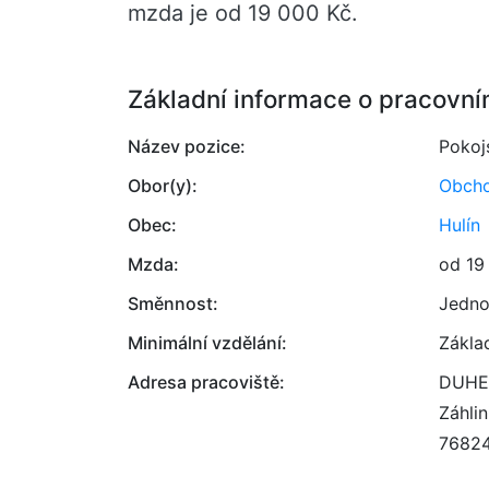
mzda je od 19 000 Kč.
Základní informace o pracovní
Název pozice:
Pokojs
Obor(y):
Obcho
Obec:
Hulín
Mzda:
od 19
Směnnost:
Jedno
Minimální vzdělání:
Zákla
Adresa pracoviště:
DUHET
Záhli
7682