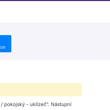
dat
/ pokojský - uklízeč". Nástupní