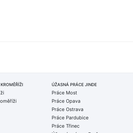
 KROMĚŘÍŽI
ÚŽASNÁ PRÁCE JINDE
ži
Práce Most
roměříži
Práce Opava
Práce Ostrava
Práce Pardubice
Práce Třinec