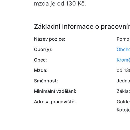
mzda je od 130 Kč.
Základní informace o pracovní
Název pozice:
Pomoc
Obor(y):
Obcho
Obec:
Kromě
Mzda:
od 13
Směnnost:
Jedno
Minimální vzdělání:
Zákla
Adresa pracoviště:
Golden
Kotoj