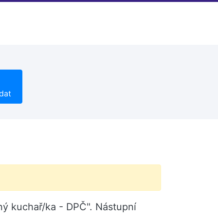
dat
cný kuchař/ka - DPČ". Nástupní