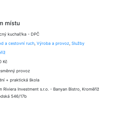
m místu
ný kuchař/ka - DPČ
d a cestovní ruch
,
Výroba a provoz
,
Služby
říž
0 Kč
směnný provoz
dní + praktická škola
 Riviera Investment s.r.o. - Banyan Bistro, Kroměříž
edská 546/17b