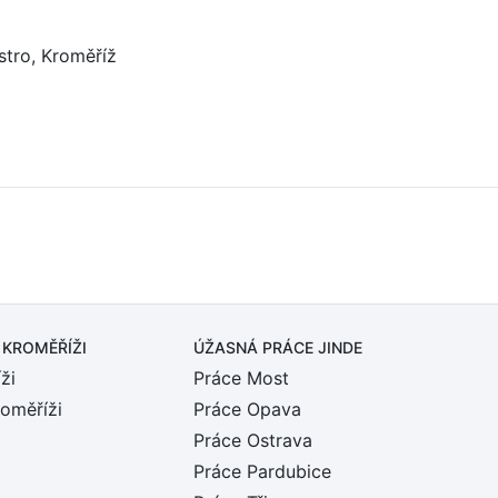
stro, Kroměříž
 KROMĚŘÍŽI
ÚŽASNÁ PRÁCE JINDE
ži
Práce Most
roměříži
Práce Opava
Práce Ostrava
Práce Pardubice