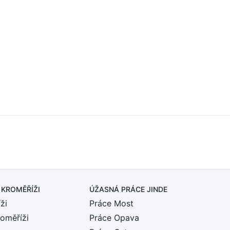
 KROMĚŘÍŽI
ÚŽASNÁ PRÁCE JINDE
ži
Práce Most
roměříži
Práce Opava