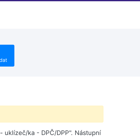
dat
 - uklízeč/ka - DPČ/DPP". Nástupní