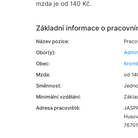
mzda je od 140 Kč.
Základní informace o pracovní
Název pozice:
Praco
Obor(y):
Admin
Obec:
Kromě
Mzda:
od 14
Směnnost:
Jedno
Minimální vzdělání:
Zákla
Adresa pracoviště:
JASPA 
Husov
76701