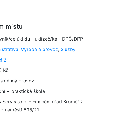
m místu
vník/ce úklidu - uklízeč/ka - DPČ/DPP
istrativa
,
Výroba a provoz
,
Služby
říž
0 Kč
směnný provoz
dní + praktická škola
Servis s.r.o. - Finanční úřad Kroměříž
o náměstí 535/21