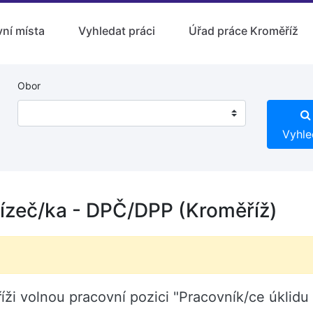
ní místa
Vyhledat práci
Úřad práce Kroměříž
Obor
Vyhle
lízeč/ka - DPČ/DPP (Kroměříž)
říži volnou pracovní pozici "Pracovník/ce úklidu