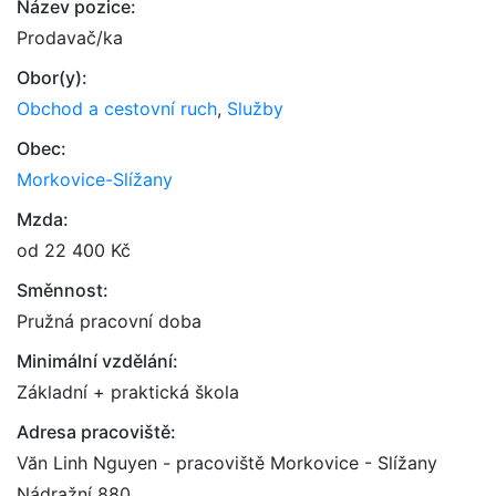
Název pozice:
Prodavač/ka
Obor(y):
Obchod a cestovní ruch
,
Služby
Obec:
Morkovice-Slížany
Mzda:
od 22 400 Kč
Směnnost:
Pružná pracovní doba
Minimální vzdělání:
Základní + praktická škola
Adresa pracoviště:
Văn Linh Nguyen - pracoviště Morkovice - Slížany
Nádražní 880