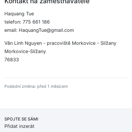
Kontakt na zaměstnavatele
Haquang Tue
telefon: 775 661 186
email: HaquangTue@gmail.com
Văn Linh Nguyen - pracoviště Morkovice - Slížany
Morkovice-Slížany
76833
Poslední změna: před 1 měsícem
SPOJTE SE SÁMI
Přidat inzerát