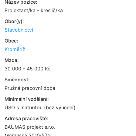
Název pozice:
Projektant/ka - kreslič/ka
Obor(y):
Stavebnictví
Obec:
Kroměříž
Mzda:
30 000 – 45 000 Kč
Směnnost:
Pružná pracovní doba
Minimální vzdělání:
ÚSO s maturitou (bez vyučení)
Adresa pracoviště:
BAUMAS projekt s.r.o.
Moravská 3010/57a