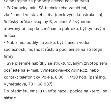
Samozřejmě za podpory celého našeho týmu.
- Požadavky: min. SŠ technického zaměření,
zkušenosti ve stavebnictví (ocelových konstrukcích),
řidičský průkaz skupiny B, znalost AJ výhodou,
otevřený přístup ke změnám a pokroku, být týmovým
hráčem
- Nabízíme: podily na zisku, být členem vedení
společnosti, možnost růstu a podílení se na strategii
firmy
- Své písemné nabídky se strukturovaným životopisem
posílejte na e-mail: vymetalova@kovoline.cz, nebo
kontakt telefonicky Po-Pá, 8:00 - 14:30 hod. (paní Ing.
Vymětalová, 731 168 937).
Do předmětu emailu uveďte název pozice na kterou se
hlásíte.