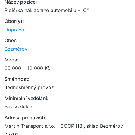
Název pozice:
Řidič/ka nákladního automobilu - "C"
Obor(y):
Doprava
Obec:
Bezměrov
Mzda:
35 000 – 42 000 Kč
Směnnost:
Jednosměnný provoz
Minimální vzdělání:
Bez vzdělání
Adresa pracoviště:
Martin Transport s.r.o. - COOP HB , sklad Bezměrov
76701