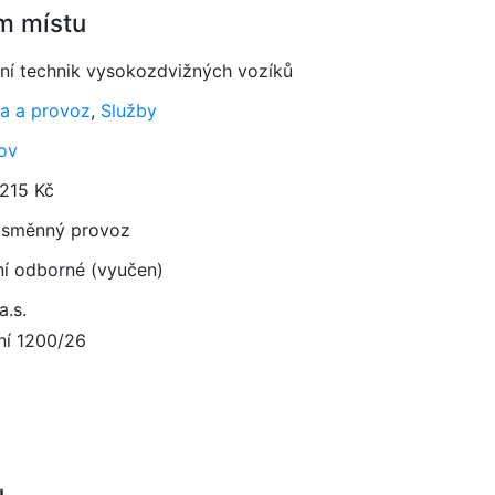
m místu
sní technik vysokozdvižných vozíků
a a provoz
,
Služby
ov
 215 Kč
směnný provoz
ní odborné (vyučen)
.s.
ní 1200/26
u