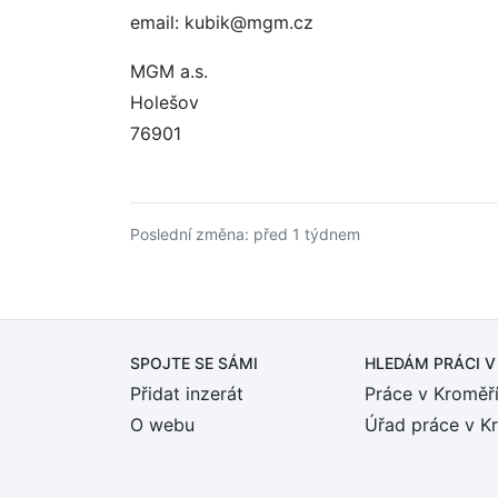
email: kubik@mgm.cz
MGM a.s.
Holešov
76901
Poslední změna: před 1 týdnem
SPOJTE SE SÁMI
HLEDÁM PRÁCI
V
Přidat inzerát
Práce v Kroměří
O webu
Úřad práce v K