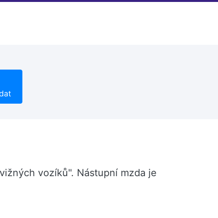
dat
dvižných vozíků". Nástupní mzda je