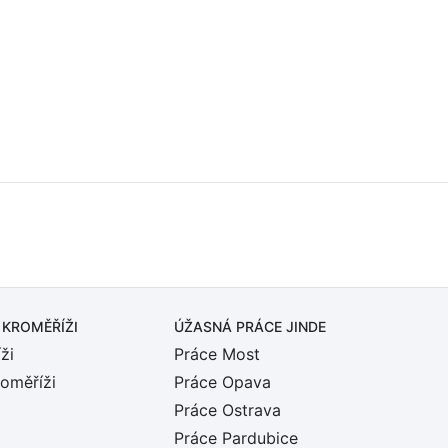
 KROMĚŘÍŽI
ÚŽASNÁ PRÁCE JINDE
ži
Práce Most
roměříži
Práce Opava
Práce Ostrava
Práce Pardubice