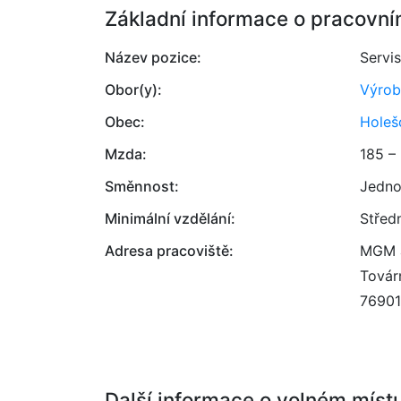
Základní informace o pracovní
Název pozice:
Servi
Obor(y):
Výrob
Obec:
Holeš
Mzda:
185 –
Směnnost:
Jedno
Minimální vzdělání:
Střed
Adresa pracoviště:
MGM a
Továr
76901
Další informace o volném míst