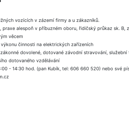
ižných vozících v zázemí firmy a u zákazníků.
praxe alespoň v příbuzném oboru, řidičský průkaz sk. B, 
ovým věcem
výkonu činnosti na elektrických zařízeních
 zákonné dovolené, dotované závodní stravování, služební t
lšího dotovaného vzdělávání
6:00 - 14:30 hod. (pan Kubík, tel: 606 660 520) nebo své 
m.cz