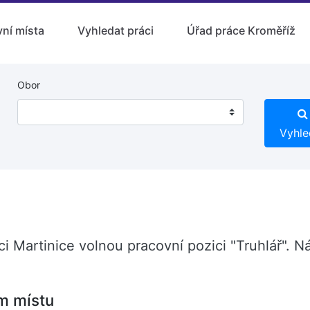
ní místa
Vyhledat práci
Úřad práce Kroměříž
Obor
Vyhle
 obci Martinice volnou pracovní pozici "Truhlář".
m místu