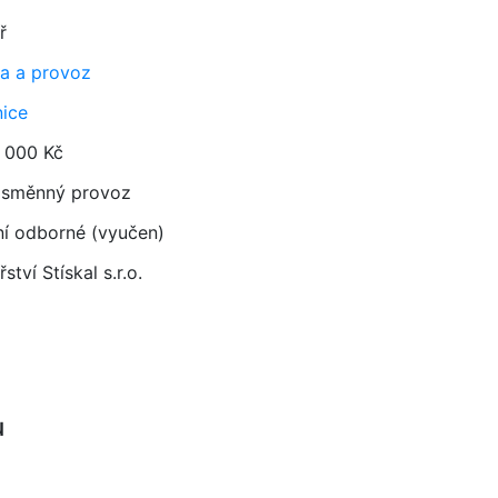
ř
a a provoz
nice
 000 Kč
směnný provoz
ní odborné (vyučen)
řství Stískal s.r.o.
u