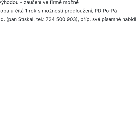
 výhodou - zaučení ve firmě možné
oba určitá 1 rok s možností prodloužení, PD Po-Pá
od. (pan Stískal, tel.: 724 500 903), příp. své písemné nab