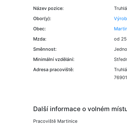
Název pozice:
Truhlá
Obor(y):
Výrob
Obec:
Marti
Mzda:
od 25
Směnnost:
Jedno
Minimální vzdělání:
Střed
Adresa pracoviště:
Truhlá
76901
Další informace o volném míst
Pracoviště Martinice