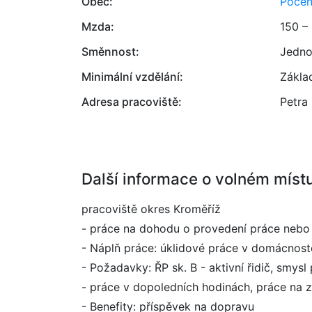
Obec:
Počen
Mzda:
150 –
Směnnost:
Jedno
Minimální vzdělání:
Zákla
Adresa pracoviště:
Petra
Další informace o volném míst
pracoviště okres Kroměříž
- práce na dohodu o provedení práce nebo
- Náplň práce: úklidové práce v domácnoste
- Požadavky: ŘP sk. B - aktivní řidič, smys
- práce v dopoledních hodinách, práce na 
- Benefity: příspěvek na dopravu