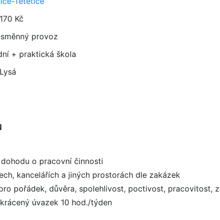
ice-Tetětice
 170 Kč
směnný provoz
dní + praktická škola
 Lysá
u
 dohodu o pracovní činnosti
ch, kancelářích a jiných prostorách dle zakázek
l pro pořádek, důvěra, spolehlivost, poctivost, pracovitost
zkrácený úvazek 10 hod./týden