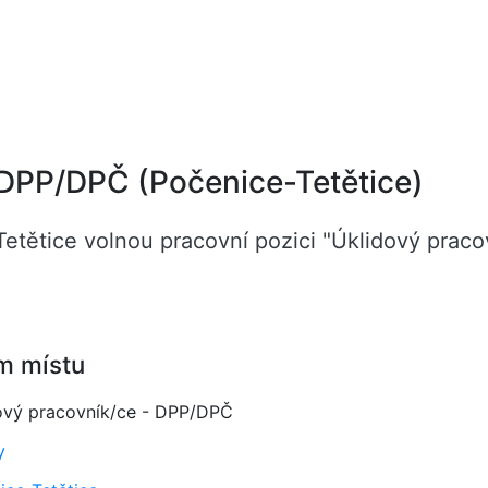
 DPP/DPČ (Počenice-Tetětice)
Tetětice volnou pracovní pozici "Úklidový prac
m místu
ový pracovník/ce - DPP/DPČ
y