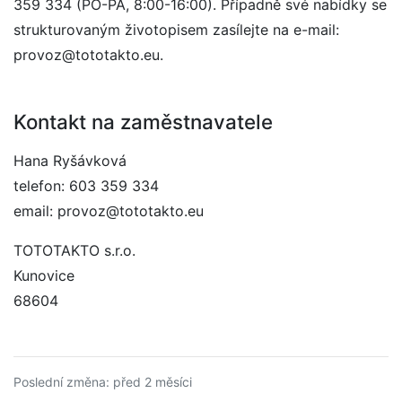
359 334 (PO-PÁ, 8:00-16:00). Případně své nabídky se
strukturovaným životopisem zasílejte na e-mail:
provoz@tototakto.eu.
Kontakt na zaměstnavatele
Hana Ryšávková
telefon: 603 359 334
email: provoz@tototakto.eu
TOTOTAKTO s.r.o.
Kunovice
68604
Poslední změna: před 2 měsíci