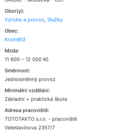
Obor(y):
Výroba a provoz
,
Služby
Obec:
Kroměříž
Mzda:
11 600 – 12 000 Kč
Směnnost:
Jednosměnný provoz
Minimální vzdělání:
Základní + praktická škola
Adresa pracoviště:
TOTOTAKTO s.r.o. - pracoviště
Veleslavínova 2357/7